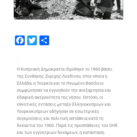
F
T
S
ac
w
h
e
itt
ar
.
b
er
e
Η Κυπριακή Δημοκρατία ιδρύθηκε το 1960 βάσει
o
της Συνθήκης Ζυρίχης-Λονδίνου, στην οποία η
Ελλάδα, η Τουρκία και το Ηνωμένο Βασίλειο
o
συμφώνησαν να εγγυηθούν την ανεξαρτησία και
k
εδαφική ακεραιότητα της νήσου. Ωστόσο, οι
εθνοτικές εντάσεις μεταξύ Ελληνοκυπρίων και
Τουρκοκυπρίων οδήγησαν σε εσωτερικές
συγκρούσεις και πολιτική αστάθεια κατά τη
δεκαετία του 1960. Παρά τις προσπάθειες του ΟΗΕ
και των εγγυητριών δυνάμεων, η κατάσταση