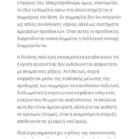
εταίρους του. Μακροπρόθεσμα, όμως, υπονομεύει
το ίδιο το θεμέλιο πάνω στο οποίο στηρίζεται η
συμμαχική του θέση. Οι συμμαχίες δεν λειτουργούν
ως απλές συναλλαγές ισχύος, αλλά ως συστήματα
αμοιβαίων προσδοκιών. Όταν αυτές οι προσδοκίες
διαψεύδονται επανειλημμένα, η συλλογική συνοχή
διαρρηγνύεται.
Η διεθνής πολιτική επικαιρότητα καταδεικνύει ότι
η κρίση αξιοπιστίας δεν εκδηλώνεται απαραίτητα
με θεαματικές ρήξεις. Αντιθέτως, συχνά
εκφράζεται μέσω της σταδιακής μείωσης της
προθυμίας των συμμάχων να επενδύσουν πολιτικό,
διπλωματικό ή στρατιωτικό κεφάλαιο υπέρ ενός
εταίρου που θεωρείται αναξιόπιστος. Η απώλεια
αυτή δεν είναι άμεσα ορατή, αλλά γίνεται αισθητή
σε κρίσιμες στιγμές, όταν η αναμενόμενη στήριξη
αποδεικνύεται χλιαρή ή υπό όρους.
Ιδιαίτερη σημασία έχει ο ρόλος της κανονιστικής