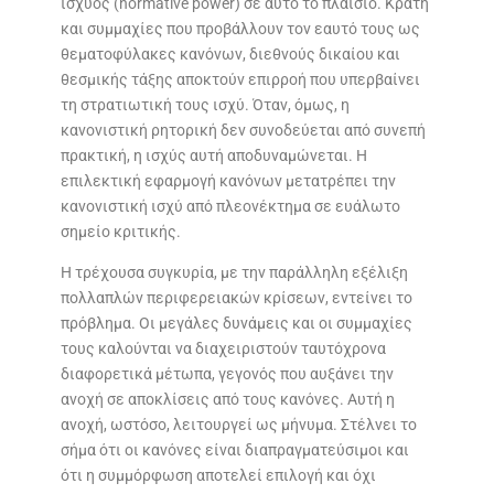
ισχύος (normative power) σε αυτό το πλαίσιο. Κράτη
και συμμαχίες που προβάλλουν τον εαυτό τους ως
θεματοφύλακες κανόνων, διεθνούς δικαίου και
θεσμικής τάξης αποκτούν επιρροή που υπερβαίνει
τη στρατιωτική τους ισχύ. Όταν, όμως, η
κανονιστική ρητορική δεν συνοδεύεται από συνεπή
πρακτική, η ισχύς αυτή αποδυναμώνεται. Η
επιλεκτική εφαρμογή κανόνων μετατρέπει την
κανονιστική ισχύ από πλεονέκτημα σε ευάλωτο
σημείο κριτικής.
Η τρέχουσα συγκυρία, με την παράλληλη εξέλιξη
πολλαπλών περιφερειακών κρίσεων, εντείνει το
πρόβλημα. Οι μεγάλες δυνάμεις και οι συμμαχίες
τους καλούνται να διαχειριστούν ταυτόχρονα
διαφορετικά μέτωπα, γεγονός που αυξάνει την
ανοχή σε αποκλίσεις από τους κανόνες. Αυτή η
ανοχή, ωστόσο, λειτουργεί ως μήνυμα. Στέλνει το
σήμα ότι οι κανόνες είναι διαπραγματεύσιμοι και
ότι η συμμόρφωση αποτελεί επιλογή και όχι