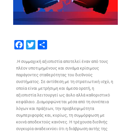
F
T
S
ac
w
h
e
itt
ar
.Η συμμαχική αξιοπιστία αποτελεί έναν από τους
πλέον υποτιμημένους και συνάμα κρίσιμους
b
er
e
παράγοντες σταθερότητας του διεθνούς
o
συστήματος. Σε αντίθεση με τη στρατιωτική ισχύ, η
o
οποία είναι μετρήσιμη και άμεσα ορατή, η
αξιοπιστία λειτουργεί ως άυλο αλλά καθοριστικό
k
κεφάλαιο. Διαμορφώνεται μέσα από τη συνέπεια
λόγων και πράξεων, την προβλεψιμότητα
συμπεριφοράς και, κυρίως, τη συμμόρφωση με
κοινά αποδεκτούς κανόνες. Η τρέχουσα διεθνής
συγκυρία αναδεικνύει ότι η διάβρωση αυτής της