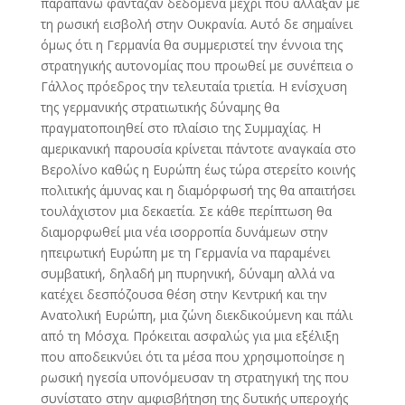
παραπάνω φάνταζαν δεδομένα μέχρι που άλλαξαν με
τη ρωσική εισβολή στην Ουκρανία. Αυτό δε σημαίνει
όμως ότι η Γερμανία θα συμμεριστεί την έννοια της
στρατηγικής αυτονομίας που προωθεί με συνέπεια ο
Γάλλος πρόεδρος την τελευταία τριετία. Η ενίσχυση
της γερμανικής στρατιωτικής δύναμης θα
πραγματοποιηθεί στο πλαίσιο της Συμμαχίας. Η
αμερικανική παρουσία κρίνεται πάντοτε αναγκαία στο
Βερολίνο καθώς η Ευρώπη έως τώρα στερείτο κοινής
πολιτικής άμυνας και η διαμόρφωσή της θα απαιτήσει
τουλάχιστον μια δεκαετία. Σε κάθε περίπτωση θα
διαμορφωθεί μια νέα ισορροπία δυνάμεων στην
ηπειρωτική Ευρώπη με τη Γερμανία να παραμένει
συμβατική, δηλαδή μη πυρηνική, δύναμη αλλά να
κατέχει δεσπόζουσα θέση στην Κεντρική και την
Ανατολική Ευρώπη, μια ζώνη διεκδικούμενη και πάλι
από τη Μόσχα. Πρόκειται ασφαλώς για μια εξέλιξη
που αποδεικνύει ότι τα μέσα που χρησιμοποίησε η
ρωσική ηγεσία υπονόμευσαν τη στρατηγική της που
συνίστατο στην αμφισβήτηση της δυτικής υπεροχής