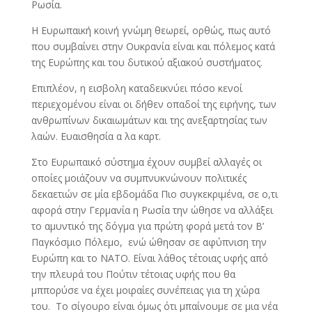
Ρωσία.
Η Ευρωπαική κοινή γνώμη θεωρεί, ορθώς, πως αυτό
που συμβαίνει στην Ουκρανία είναι και πόλεμος κατά
της Ευρώπης και του δυτικού αξιακού συστήματος.
Επιπλέον, η εισβολη καταδεικνύει πόσο κενοί
περιεχομένου είναι οι δήθεν οπαδοί της ειρήνης, των
ανθρωπίνων δικαιωμάτων και της ανεξαρτησίας των
λαών. Ευαισθησία α λα καρτ.
Στο Ευρωπαικό σύστημα έχουν συμβεί αλλαγές οι
οποίες μοιάζουν να συμπνυκνώνουν πολιτικές
δεκαετιών σε μία εβδομάδα Πιο συγκεκριμένα, σε ο,τι
αφορά στην Γερμανία η Ρωσία την ώθησε να αλλάξει
το αμυντικό της δόγμα για πρώτη φορά μετά τον Β’
Παγκόσμιο Πόλεμο, ενώ ώθησαν σε αφύπνιση την
Ευρώπη και το ΝΑΤΟ. Είναι λάθος τέτοιας υφής από
την πλευρά του Πούτιν τέτοιας υφής που θα
μππορύσε να έχει μοιραίες συνέπειας για τη χώρα
του. Το σίγουρο είναι όμως ότι μπαίνουμε σε μια νέα