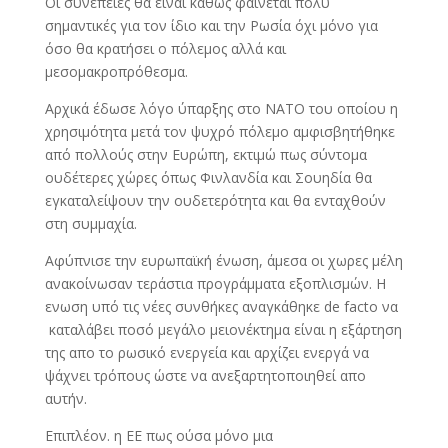
Οι συνέπειες θα είναι καθώς φαίνεται πολύ
σημαντικές για τον ίδιο και την Ρωσία όχι μόνο για
όσο θα κρατήσει ο πόλεμος αλλά και
μεσομακροπρόθεσμα.
Αρχικά έδωσε λόγο ύπαρξης στο ΝΑΤΟ του οποίου η
χρησιμότητα μετά τον ψυχρό πόλεμο αμφισβητήθηκε
από πολλούς στην Ευρώπη, εκτιμώ πως σύντομα
ουδέτερες χώρες όπως Φινλανδία και Σουηδία θα
εγκαταλείψουν την ουδετερότητα και θα ενταχθούν
στη συμμαχία.
Αφύπνισε την ευρωπαϊκή ένωση, άμεσα οι χωρες μέλη
ανακοίνωσαν τεράστια προγράμματα εξοπλισμών. Η
ενωση υπό τις νέες συνθήκες αναγκάθηκε de facto να
καταλάβει ποσό μεγάλο μειονέκτημα είναι η εξάρτηση
της απο το ρωσικό ενεργεία και αρχίζει ενεργά να
ψάχνει τρόπους ώστε να ανεξαρτητοποιηθεί απο
αυτήν.
Επιπλέον. η ΕΕ πως ούσα μόνο μια