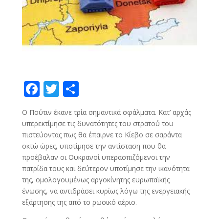
F
T
S
ac
w
h
Ο Πούτιν έκανε τρία σημαντικά σφάλματα. Κατ’ αρχάς
e
itt
ar
υπερεκτίμησε τις δυνατότητες του στρατού του
b
er
e
πιστεύοντας πως θα έπαιρνε το Κίεβο σε σαράντα
o
οκτώ ώρες, υποτίμησε την αντίσταση που θα
προέβαλαν οι Ουκρανοί υπερασπιζόμενοι την
o
πατρίδα τους και δεύτερον υποτίμησε την ικανότητα
k
της, ομολογουμένως αργοκίνητης ευρωπαϊκής
ένωσης, να αντιδράσει κυρίως λόγω της ενεργειακής
εξάρτησης της από το ρωσικό αέριο.