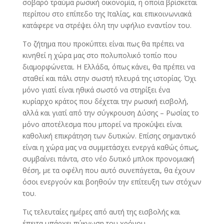
σοβαρό τραύμα ρωσική οικονομία, η οποία βρίσκεται
περίπου στο επίπεδο της Ιταλίας, και επικοινωνιακά
κατάφερε να στρέψει όλη την υφήλιο εναντίον του.
Το ζήτημα που προκύπτει είναι πως θα πρέπει να
κινηθεί η χώρα μας στο πολυπολικό τοπίο που
διαμορφώνεται. Η Ελλάδα, όπως κάνει, θα πρέπει να
σταθεί και πάλι στην σωστή πλευρά της ιστορίας. Όχι
μόνο γιατί είναι ηθικά σωστό να στηρίξει ένα
κυρίαρχο κράτος που δέχεται την ρωσική εισβολή,
αλλά και γιατί από την σύγκρουση Δύσης – Ρωσίας το
μόνο αποτέλεσμα που μπορεί να προκύψει είναι
καθολική επικράτηση των δυτικών. Επίσης σημαντικό
είναι η χώρα μας να συμμετάσχει ενεργά καθώς όπως,
συμβαίνει πάντα, στο νέο δυτικό μπλοκ προνομιακή
θέση, με τα οφέλη που αυτό συνεπάγεται, θα έχουν
όσοι ενεργούν και βοηθούν την επίτευξη των στόχων
του.
Τις τελευταίες ημέρες από αυτή της εισβολής και
έπειτα υπάρχει πύκνωση του χρόνου.