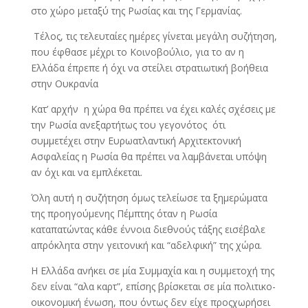
στο χώρο μεταξύ της Ρωσίας και της Γερμανίας.
Τέλος, τις τελευταίες ημέρες γίνεται μεγάλη συζήτηση,
που έφθασε μέχρι το Κοινοβούλιο, για το αν η
Ελλάδα έπρεπε ή όχι να στείλει στρατιωτική βοήθεια
στην Ουκρανία
Κατ’ αρχήν η χώρα θα πρέπει να έχει καλές σχέσεις με
την Ρωσία ανεξαρτήτως του γεγονότος ότι
συμμετέχει στην Ευρωατλαντική Αρχιτεκτονική
Ασφαλείας η Ρωσία θα πρέπει να λαμβάνεται υπόψη
αν όχι και να εμπλέκεται.
Όλη αυτή η συζήτηση όμως τελείωσε τα ξημερώματα
της προηγούμενης Πέμπτης όταν η Ρωσία
καταπατώντας κάθε έννοια διεθνούς τάξης εισέβαλε
απρόκλητα στην γειτονική και “αδελφική” της χώρα.
Η Ελλάδα ανήκει σε μία Συμμαχία και η συμμετοχή της
δεν είναι “αλα καρτ”, επίσης βρίσκεται σε μία πολιτικο-
οικονομική ένωση, που όντως δεν είχε προςχωρήσει