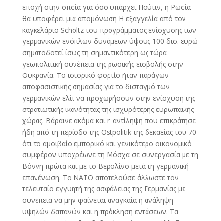
εποχή στην οποία για όσο υπάρχει Πούτιν, η Ρωσία
θα υποφέρει μια απομόνωση Η εξαγγελία από τον
καγκελάριο Scholtz του προγράμματος ενίσχυσης των
γερμανικών ενόπλων δυνάμεων ύψους 100 δισ. ευρώ
σηματοδοτεί ίσως τη σημαντικότερη ως τώρα
γεωπολιτική συνέπεια της ρωσικής εισβολής στην
Ουκρανία. Το ιστορικό φορτίο ήταν παράγων
αποφασιστικής σημασίας για το δισταγμό των
γερμανικών ελίτ να προχωρήσουν στην ενίσχυση της
στρατιωτικής ικανότητας της ισχυρότερης ευρωπαικής
χώρας. Βάραινε ακόμα και η αντίληψη που επικράτησε
ήδη από τη περίοδο της Ostpolitik της δεκαείας του 70
ότι το αμοιβαίο εμπορικό και γενικότερο οικονομικό
συμφέρον υποχρέωνε τη Μόσχα σε συνεργασία με τη
Βόννη πρώτα και με το Βερολίνο μετά τη γερμανική
επανένωση. Το ΝΑΤΟ αποτελούσε άλλωστε τον
τελευταίο εγγυητή της ασφάλειας της Γερμανίας με
συνέπεια να μην φαίνεται αναγκαία η ανάληψη
υψηλών δαπανών και η πρόκληση εντάσεων. Τα