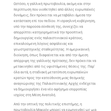
Ωστόσο, η γαλλική πρωτοβουλία, ακόμη και στην
περίπτωση που υιοθετηθεί από άλλες ευρωπαϊκές
δυνάμεις, δεν πρόκειται να μεταβάλει άμεσα την
κατάσταση επί του πεδίου. Η ισραηλινή κυβέρνηση,
υπό την παρούσα σύνθεσή της, συνεχίζει να
απορρίπτει κατηγορηματικά την προοπτική
δημιουργίας ενός παλαιστινιακού κράτους,
επικαλούμενη λόγους ασφάλειας και
γεωστρατηγικής σταθερότητας. Η αμερικανική
διοίκηση, όπως διαφαίνεται και από την άμεση
απόρριψη της γαλλικής πρότασης, δεν πρόκειται να
μετακινηθεί από τις υφιστάμενες θέσεις της. Παρ’
όλα αυτά, η σταδιακή μετατόπιση ευρωπαϊκών
κρατών προς την κατεύθυνση μιας θεσμικής
αναγνώρισης της Παλαιστινιακής Αρχής ενδέχεται
να δημιουργήσει ένα νέο αφήγημα ισορροπίας
ισχύος στη Μέση Ανατολή.
Από την οπτική της πολιτικής επιστήμης, η
πρωτοβουλία Μακρόν μπορεί να ερμηνευθεί ως μια