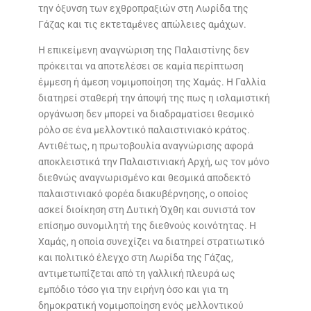
την όξυνση των εχθροπραξιών στη Λωρίδα της
Γάζας και τις εκτεταμένες απώλειες αμάχων.
Η επικείμενη αναγνώριση της Παλαιστίνης δεν
πρόκειται να αποτελέσει σε καμία περίπτωση
έμμεση ή άμεση νομιμοποίηση της Χαμάς. Η Γαλλία
διατηρεί σταθερή την άποψή της πως η ισλαμιστική
οργάνωση δεν μπορεί να διαδραματίσει θεσμικό
ρόλο σε ένα μελλοντικό παλαιστινιακό κράτος.
Αντιθέτως, η πρωτοβουλία αναγνώρισης αφορά
αποκλειστικά την Παλαιστινιακή Αρχή, ως τον μόνο
διεθνώς αναγνωρισμένο και θεσμικά αποδεκτό
παλαιστινιακό φορέα διακυβέρνησης, ο οποίος
ασκεί διοίκηση στη Δυτική Όχθη και συνιστά τον
επίσημο συνομιλητή της διεθνούς κοινότητας. Η
Χαμάς, η οποία συνεχίζει να διατηρεί στρατιωτικό
και πολιτικό έλεγχο στη Λωρίδα της Γάζας,
αντιμετωπίζεται από τη γαλλική πλευρά ως
εμπόδιο τόσο για την ειρήνη όσο και για τη
δημοκρατική νομιμοποίηση ενός μελλοντικού