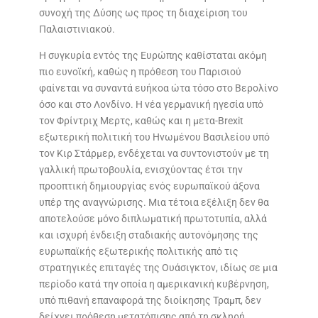
συνοχή της Δύσης ως προς τη διαχείριση του
Παλαιστινιακού.
Η συγκυρία εντός της Ευρώπης καθίσταται ακόμη
πιο ευνοϊκή, καθώς η πρόθεση του Παρισιού
φαίνεται να συναντά ευήκοα ώτα τόσο στο Βερολίνο
όσο και στο Λονδίνο. Η νέα γερμανική ηγεσία υπό
τον Φρίντριχ Μερτς, καθώς και η μετα-Brexit
εξωτερική πολιτική του Ηνωμένου Βασιλείου υπό
τον Κιρ Στάρμερ, ενδέχεται να συντονιστούν με τη
γαλλική πρωτοβουλία, ενισχύοντας έτσι την
προοπτική δημιουργίας ενός ευρωπαϊκού άξονα
υπέρ της αναγνώρισης. Μια τέτοια εξέλιξη δεν θα
αποτελούσε μόνο διπλωματική πρωτοτυπία, αλλά
και ισχυρή ένδειξη σταδιακής αυτονόμησης της
ευρωπαϊκής εξωτερικής πολιτικής από τις
στρατηγικές επιταγές της Ουάσιγκτον, ιδίως σε μια
περίοδο κατά την οποία η αμερικανική κυβέρνηση,
υπό πιθανή επαναφορά της διοίκησης Τραμπ, δεν
δείχνει πρόθεση μετατόπισης από τη σκληρή