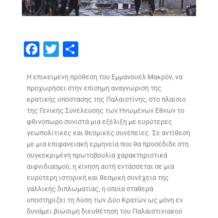
F
T
S
ac
w
h
e
itt
ar
Η επικείμενη πρόθεση του Εμμανουέλ Μακρόν, να
προχωρήσει στην επίσημη αναγνώριση της
b
er
e
κρατικής υπόστασης της Παλαιστίνης, στο πλαίσιο
o
της Γενικής Συνέλευσης των Ηνωμένων Εθνών το
o
φθινόπωρο συνιστά μια εξέλιξη με ευρύτερες
γεωπολιτικές και θεσμικές συνέπειες. Σε αντίθεση
k
με μια επιφανειακή ερμηνεία που θα προσέδιδε στη
συγκεκριμένη πρωτοβουλία χαρακτηριστικά
αιφνιδιασμού, η κίνηση αυτή εντάσσεται σε μια
ευρύτερη ιστορική και θεσμική συνέχεια της
γαλλικής διπλωματίας, η οποία σταθερά
υποστηρίζει τη Λύση των Δύο Κρατών ως μόνη εν
δυνάμει βιώσιμη διευθέτηση του Παλαιστινιακού