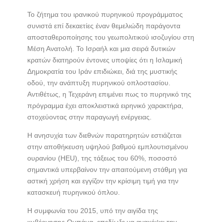
ac
w
h
e
itt
ar
Το ζήτημα του ιρανικού πυρηνικού προγράμματος
συνιστά επί δεκαετίες έναν θεμελιώδη παράγοντα
b
er
e
αποσταθεροποίησης του γεωπολιτικού ισοζυγίου στη
o
Μέση Ανατολή. Το Ισραήλ και μια σειρά δυτικών
o
κρατών διατηρούν έντονες υποψίες ότι η Ισλαμική
Δημοκρατία του Ιράν επιδιώκει, διά της μυστικής
k
οδού, την ανάπτυξη πυρηνικού οπλοστασίου.
Αντιθέτως, η Τεχεράνη επιμένει πως το πυρηνικό της
πρόγραμμα έχει αποκλειστικά ειρηνικό χαρακτήρα,
στοχεύοντας στην παραγωγή ενέργειας.
Η ανησυχία των διεθνών παρατηρητών εστιάζεται
στην αποθήκευση υψηλού βαθμού εμπλουτισμένου
ουρανίου (HEU), της τάξεως του 60%, ποσοστό
σημαντικά υπερβαίνον την απαιτούμενη στάθμη για
αστική χρήση και εγγίζον την κρίσιμη τιμή για την
κατασκευή πυρηνικού όπλου.
Η συμφωνία του 2015, υπό την αιγίδα της