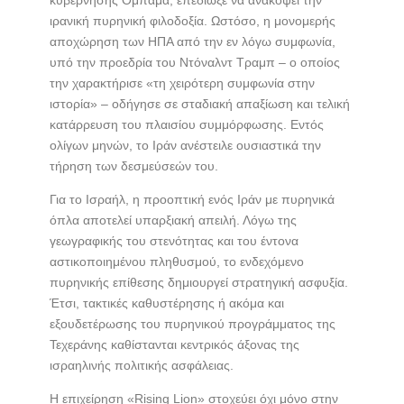
κυβέρνησης Ομπάμα, επεδίωξε να ανακόψει την
ιρανική πυρηνική φιλοδοξία. Ωστόσο, η μονομερής
αποχώρηση των ΗΠΑ από την εν λόγω συμφωνία,
υπό την προεδρία του Ντόναλντ Τραμπ – ο οποίος
την χαρακτήρισε «τη χειρότερη συμφωνία στην
ιστορία» – οδήγησε σε σταδιακή απαξίωση και τελική
κατάρρευση του πλαισίου συμμόρφωσης. Εντός
ολίγων μηνών, το Ιράν ανέστειλε ουσιαστικά την
τήρηση των δεσμεύσεών του.
Για το Ισραήλ, η προοπτική ενός Ιράν με πυρηνικά
όπλα αποτελεί υπαρξιακή απειλή. Λόγω της
γεωγραφικής του στενότητας και του έντονα
αστικοποιημένου πληθυσμού, το ενδεχόμενο
πυρηνικής επίθεσης δημιουργεί στρατηγική ασφυξία.
Έτσι, τακτικές καθυστέρησης ή ακόμα και
εξουδετέρωσης του πυρηνικού προγράμματος της
Τεχεράνης καθίστανται κεντρικός άξονας της
ισραηλινής πολιτικής ασφάλειας.
Η επιχείρηση «Rising Lion» στοχεύει όχι μόνο στην