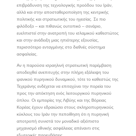
επιβράδυνση της τεχνολογικής προόδου του Ιράν,
αλλά και στην αποσταθεροποίηση της κεντρικής
πολιτικής και στρατιωτικής του ηγεσίας. Σε πιο
φιλόδοξο – και πιθανώς ουτοπικό – σενάριο,
ευελπιστεί στην ανατροπή του ισλαμικού καθεστώτος
και στην ανάδειξη μιας ηπιότερης εξουσίας,
περισσότερο ενταγμένης στο διεθνές σύστημα
ασφαλείας.
Αν η παρούσα ισραηλινή στρατιωτική παρέμβαση
αποδειχθεί ανεπιτυχής στην πλήρη εξάλειψη του
ιρανικού πυρηνικού δυναμικού, τότε το καθεστώς της
Τεχεράνης ενδέχεται να επιταχύνει την πορεία του
προς την απόκτηση ενός λειτουργικού πυρηνικού
όπλου. Οι εμπειρίες της Λιβύης και της Βόρειας
Κορέας έχουν εδραιώσει στους σκληροπυρηνικούς
κύκλους του Ιράν την πεποίθηση ότι η πυρηνική
αποτροπή συνιστά τον μοναδικό αξιόπιστο
μηχανισμό εθνικής ασφάλειας απέναντι στις
εξωτερικές παρεμβάσεις.