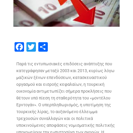
F
T
S
ac
w
h
e
itt
ar
Παρά τις εντυπωσιακές επιδόσεις ανάπτυξης που
κατεγράφησαν μεταξύ 2003 και 2013, κυρίως λόγω
b
er
e
μαζικών ξένων επενδύσεων, κατασκευαστικού
o
οργασμού και εισροής κεφαλαίων, η τουρκική
o
οικονομία αντιμετωπίζει σήμερα προκλήσεις που
θέτουν υπό πίεση τη σταθερότητα του «μοντέλου
k
Ερντογάν». Ο υπερπληθωρισμός, η υποτίμηση της
τουρκικής λίρας, το αυξανόμενο έλλειμμα
τρεχουσών συναλλαγών και οι πολιτικά
υποκινούμενες αποφάσεις νομισματικής πολιτικής
υπονομεύουν την εμπιστοσύνη των αγορών. Η