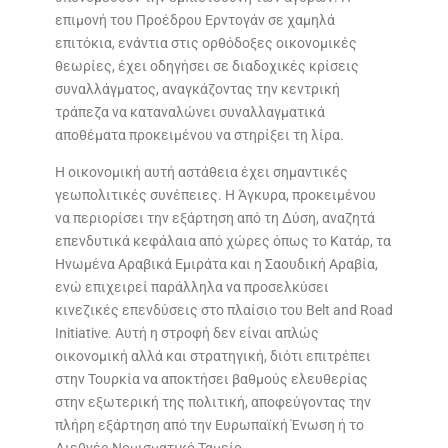
επιμονή του Προέδρου Ερντογάν σε χαμηλά
επιτόκια, ενάντια στις ορθόδοξες οικονομικές
θεωρίες, έχει οδηγήσει σε διαδοχικές κρίσεις
συναλλάγματος, αναγκάζοντας την κεντρική
τράπεζα να καταναλώνει συναλλαγματικά
αποθέματα προκειμένου να στηρίξει τη λίρα.
Η οικονομική αυτή αστάθεια έχει σημαντικές
γεωπολιτικές συνέπειες. Η Άγκυρα, προκειμένου
να περιορίσει την εξάρτηση από τη Δύση, αναζητά
επενδυτικά κεφάλαια από χώρες όπως το Κατάρ, τα
Ηνωμένα Αραβικά Εμιράτα και η Σαουδική Αραβία,
ενώ επιχειρεί παράλληλα να προσελκύσει
κινεζικές επενδύσεις στο πλαίσιο του Belt and Road
Initiative. Αυτή η στροφή δεν είναι απλώς
οικονομική αλλά και στρατηγική, διότι επιτρέπει
στην Τουρκία να αποκτήσει βαθμούς ελευθερίας
στην εξωτερική της πολιτική, αποφεύγοντας την
πλήρη εξάρτηση από την Ευρωπαϊκή Ένωση ή το
Διεθνές Νομισματικό Ταμείο.