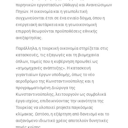
πυρηνικών εργοστασίων (Akkuyu) και Ανανεώσιμων
Πηγών. Η οικονομία και η γεωπολιτική
συγχωνεύονται έτσι σε ένα ενιαίο δόγμα, όπου η
ενεργειακή αυτάρκεια και η γεωοικονομική
επιρροή θεωρούνται προϋποθέσεις εθνικής
ανεξαρτησίας.
Παράλληλα, η τουρκική οικονομία στηρίζεται στις
κατασκευές, τις εξαγωγές και τη βιομηχανία
όπλων, τομείς που η κυβέρνηση προωθεί ως
«ατμομηχανές ανάπτυξης». Η κατασκευή
γιγαντιαίων έργων υποδομής, όπως το νέο
αεροδρόμιο της Κωνσταντινούπολης και η
προγραμματισμένη Διώρυγα της
Κωνσταντινούπολης, λειτουργούν ως συμβολικά
έργα ισχύος, επιδεικνύοντας την ικανότητα της
Τουρκίας να υλοποιεί projects παγκόσμιας
κλίμακας. Ωστόσο, η εξάρτηση από δανεισμό και το
αυξανόμενο ιδιωτικό χρέος αποτελούν δυνητικές
πηγές κρίσης.