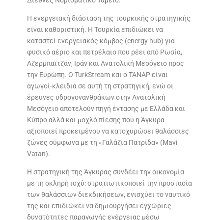
Η ενεργειακή διάσταση της τουρκικής στρατηγικής
είναι καθοριστική. Η Τουρκία επιδιώκει να
καταστεί ενεργειακός κόμβος (energy hub) για
φυσικό αέριο και πετρέλαιο που ρέει από Ρωσία,
Αζερμπαϊτζάν, Ιράν και Ανατολική Μεσόγειο προς
την Ευρώπη. Ο TurkStream και ο TANAP είναι
αγωγοί-κλειδιά σε αυτή τη στρατηγική, ενώ οι
έρευνες υδρογονανθράκων στην Ανατολική
Μεσόγειο αποτελούν πηγή έντασης με Ελλάδα και
Κύπρο αλλά και μοχλό πίεσης που η Άγκυρα
αξιοποιεί προκειμένου να κατοχυρώσει θαλάσσιες
ζώνες σύμφωνα με τη «Γαλάζια Πατρίδα» (Mavi
Vatan).
Η στρατηγική της Άγκυρας συνδέει την οικονομία
με τη σκληρή ισχύ: στρατιωτικοποιεί την προστασία
των θαλάσσιων διεκδικήσεων, ενισχύει το ναυτικό
της και επιδιώκει να δημιουργήσει εγχώριες
δυνατότητες παραγωγής ενέργειας μέσω