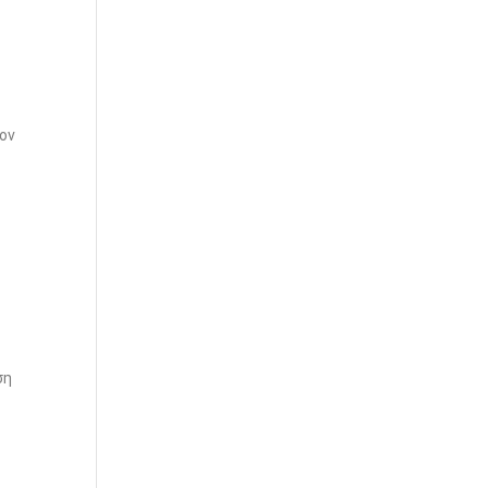
ον
ς
ση