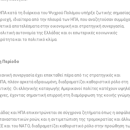
 ΗΠΑ κατά τη διάρκεια του Ψυχρού Πολέμου υπήρξε ζωτικής σημασία
ριοχή, ιδιαίτερα από την πλευρά των ΗΠΑ, που αναζητούσαν συμμάχ
θετικά αποτελέσματα στην οικονομική και στρατηγική συνεργασία,
πολιτική αυτονομία της Ελλάδας και οι εσωτερικές κοινωνικές
ερότητα και το πολιτικό κλίμα.
η Περίοδο
κανική συνεργασία έχει επεκταθεί πέρα από τις στρατηγικές και
 ΗΠΑ, πλέον αρκετά εδραιωμένη, διαδραματίζει καθοριστικό ρόλο στη
τικής. Οι ελληνικής καταγωγής Αμερικανοί πολίτες κατέχουν υψηλ
τέχνες, έχοντας σημαντική επιρροή στη διαμόρφωση της κοινής γνώμη
λλάδας και ΗΠΑ επικεντρώνεται σε σύγχρονα ζητήματα όπως η ασφάλ
εταναστευτικών ροών, και η αντιμετώπιση της τρομοκρατίας και άλλ
ΕΕ και του ΝΑΤΟ, διαδραματίζει καθοριστικό ρόλο στην προώθηση τ