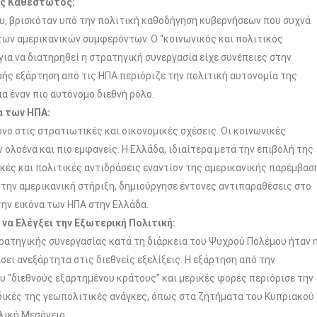
ος Καθεστώτος:
ου, βρισκόταν υπό την πολιτική καθοδήγηση κυβερνήσεων που συχνά
των αμερικανικών συμφερόντων. Ο “κοινωνικός και πολιτικός
ια να διατηρηθεί η στρατηγική συνεργασία είχε συνέπειες στην
ής εξάρτηση από τις ΗΠΑ περιόριζε την πολιτική αυτονομία της
α έναν πιο αυτόνομο διεθνή ρόλο.
α των ΗΠΑ:
νο στις στρατιωτικές και οικονομικές σχέσεις. Οι κοινωνικές
 ολοένα και πιο εμφανείς. Η Ελλάδα, ιδιαίτερα μετά την επιβολή της
ικές και πολιτικές αντιδράσεις εναντίον της αμερικανικής παρέμβασ
 την αμερικανική στήριξη, δημιούργησε έντονες αντιπαραθέσεις στο
ην εικόνα των ΗΠΑ στην Ελλάδα.
να Ελέγξει την Εξωτερική Πολιτική:
ρατηγικής συνεργασίας κατά τη διάρκεια του Ψυχρού Πολέμου ήταν 
ει ανεξάρτητα στις διεθνείς εξελίξεις. Η εξάρτηση από την
ου “διεθνούς εξαρτημένου κράτους” και μερικές φορές περιόρισε την
δικές της γεωπολιτικές ανάγκες, όπως στα ζητήματα του Κυπριακού
λική Μεσόγειο.