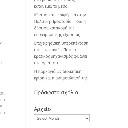
η
κατανέμει τα μέσα
Κέντρο και περιφέρεια στην
Πολιτική Προστασία: Ποια η
δέουσα κατανομή της
επιχειρησιακής εξουσίας;
υ
Επιχειρησιακή υπερεπέκταση
στις πυρκαγιές: Πότε ο
κρατικός μηχανισμός φθάνει
ον
στα όριά του
Η πυρκαγιά ως διοικητική
κρίση και η αντιμετώπισή της
Πρόσφατα σχόλια
και
9ου
ην
Αρχείο
σου