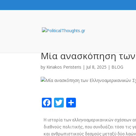
Μία ανασκόπηση των
by
Kiriakos Peristeris
|
Jul 8, 2025
|
BLOG
F
T
S
ac
w
h
e
itt
ar
Η ιστορία των ελληνοαμερικανικών σχέσεων α
διεθνούς πολιτικής, που συνδυάζει τόσο τις 
b
er
e
και ανθρωπιστικούς δεσμούς μεταξύ δύο λαών μ