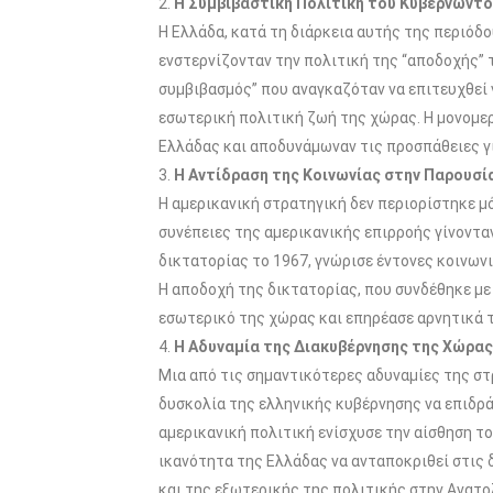
Η Συμβιβαστική Πολιτική του Κυβερνώντ
Η Ελλάδα, κατά τη διάρκεια αυτής της περιόδ
ενστερνίζονταν την πολιτική της “αποδοχής” 
συμβιβασμός” που αναγκαζόταν να επιτευχθεί γ
εσωτερική πολιτική ζωή της χώρας. Η μονομερ
Ελλάδας και αποδυνάμωναν τις προσπάθειες γι
Η Αντίδραση της Κοινωνίας στην Παρουσί
Η αμερικανική στρατηγική δεν περιορίστηκε μό
συνέπειες της αμερικανικής επιρροής γίνονταν
δικτατορίας το 1967, γνώρισε έντονες κοινων
Η αποδοχή της δικτατορίας, που συνδέθηκε με
εσωτερικό της χώρας και επηρέασε αρνητικά τ
Η Αδυναμία της Διακυβέρνησης της Χώρας 
Μια από τις σημαντικότερες αδυναμίες της στ
δυσκολία της ελληνικής κυβέρνησης να επιδράσ
αμερικανική πολιτική ενίσχυσε την αίσθηση τ
ικανότητα της Ελλάδας να ανταποκριθεί στις 
και της εξωτερικής της πολιτικής στην Ανατο