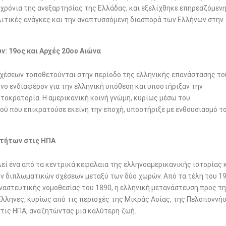
χρόνια της ανεξαρτησίας της Ελλάδας, και εξελίχθηκε επηρεαζόμεν
ολιτικές ανάγκες και την αναπτυσσόμενη διασπορά των Ελλήνων στην
: 19ος και Αρχές 20ου Αιώνα
χέσεων τοποθετούνται στην περίοδο της ελληνικής επανάστασης το
ονο ενδιαφέρον για την ελληνική υπόθεση και υποστήριξαν την
τοκρατορία. Η αμερικανική κοινή γνώμη, κυρίως μέσω του
ύ που επικρατούσε εκείνη την εποχή, υποστήριξε με ενθουσιασμό τ
οτήτων στις ΗΠΑ
ί ένα από τα κεντρικά κεφάλαια της ελληνοαμερικανικής ιστορίας 
των διπλωματικών σχέσεων μεταξύ των δύο χωρών. Από τα τέλη του 1
αναστευτικής νομοθεσίας του 1890, η ελληνική μετανάστευση προς τ
Έλληνες, κυρίως από τις περιοχές της Μικράς Ασίας, της Πελοποννή
στις ΗΠΑ, αναζητώντας μια καλύτερη ζωή.