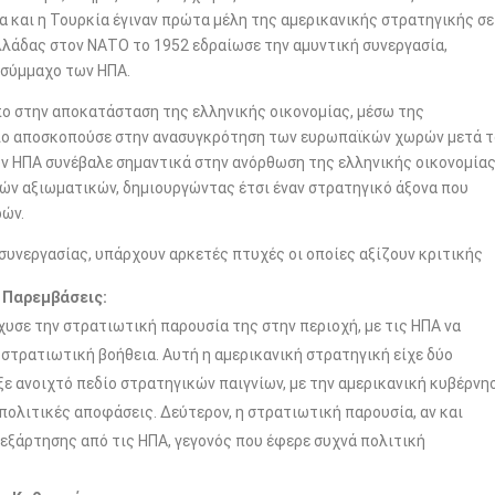
α και η Τουρκία έγιναν πρώτα μέλη της αμερικανικής στρατηγικής σε
λλάδας στον ΝΑΤΟ το 1952 εδραίωσε την αμυντική συνεργασία,
 σύμμαχο των ΗΠΑ.
πο στην αποκατάσταση της ελληνικής οικονομίας, μέσω της
ίο αποσκοπούσε στην ανασυγκρότηση των ευρωπαϊκών χωρών μετά τ
των ΗΠΑ συνέβαλε σημαντικά στην ανόρθωση της ελληνικής οικονομία
ών αξιωματικών, δημιουργώντας έτσι έναν στρατηγικό άξονα που
ρών.
 συνεργασίας, υπάρχουν αρκετές πτυχές οι οποίες αξίζουν κριτικής
ς Παρεμβάσεις:
χυσε την στρατιωτική παρουσία της στην περιοχή, με τις ΗΠΑ να
 στρατιωτική βοήθεια. Αυτή η αμερικανική στρατηγική είχε δύο
ξε ανοιχτό πεδίο στρατηγικών παιγνίων, με την αμερικανική κυβέρνη
πολιτικές αποφάσεις. Δεύτερον, η στρατιωτική παρουσία, αν και
εξάρτησης από τις ΗΠΑ, γεγονός που έφερε συχνά πολιτική