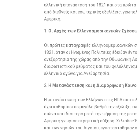
o
ελληνική επανάσταση του 1821 και στα πρώτα 
o
από διεθνείς και εσωτερικές εξελίξεις, γεωπ
Αμερική.
k
Οι Αρχές των Ελληνοαμερικανικών Σχέσεων
Οι πρώτες καταγραφές ελληνοαμερικανικών σ
1821, όταν οι Ηνωμένες Πολιτείες έδειξαν έντ
ανεξαρτησία της χώρας από την Οθωμανική Αυ
διαφωτιστικού ρεύματος και του φιλελληνισμο
ελληνικό αγώνα για Ανεξαρτησία.
Η Μετανάστευση και η Διαμόρφωση Κοιν
Η μετανάστευση των Ελλήνων στις ΗΠΑ αποτελε
έχει καθορίσει σε μεγάλο βαθμό την εξέλιξη 
αιώνα και ιδιαίτερα μετά την ψήφιση της μετ
Αμερική γνώρισε εκρηκτική αύξηση. Χιλιάδες 
και των νησιών του Αιγαίου, εγκαταστάθηκαν 