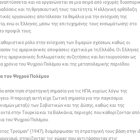
αναπτύσσεται και να οργανώνεται σε μια σειρά από ισχυρές διασπορι
ραδόσεις και τη θρησκευτική τους ταυτότητα. Η ελληνική ορθόδοξη
ιστικές οργανώσεις αποτέλεσαν τα θεμέλια για την ενίσχυση της
νία, ενώ οι Έλληνες, μέσω της επιτυχημένης τους ενσωμάτωσης στο
το προφίλ τους.
καθοριστικό ρόλο στην ενίσχυση των διμερών σχέσεων, καθώς οι
έασαν τις αμερικανικές αποφάσεις σχετικά με τη Ελλάδα. Οι Έλληνες
στις αμερικανικές διπλωματικές συζητήσεις και λειτουργούσαν ως
τα χρόνια του Ψυχρού Πολέμου και της μεταπολεμικής περιόδου.
ια του Ψυχρού Πολέμου
δα απέκτησε στρατηγική σημασία για τις ΗΠΑ, κυρίως λόγω της
ειο. Η περιοχή αυτή είχε ζωτική σημασία για την παγκόσμια
νισμών μεταξύ των Σοβιετικών και της Δύσης, καθώς και της
οντά στην Τουρκία και τα Βαλκάνια, περιοχές που καθορίζονταν από
εια του Ψυχρού Πολέμου.
ματος Τρούμαν” (1947), διαμόρφωσαν τη στρατηγική τους βάση στην ι
μουνισμό, στηρίζοντας τις χώρες που αντιτάσσονταν στις