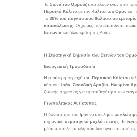
b
er
e
Τα
Στενά του Ορμούζ
αποτελούν έναν από τους
o
Περσικό Κόλπο
με τον
Κόλπο του Ομάν
και, 
το
30% του παγκόσμιου θαλάσσιου εμπορίο
o
κατανάλωσης
. Οι χώρες που εξαρτώνται περι
k
Ιαπωνία
και άλλα κράτη της Ασίας.
Η Στρατηγική Σημασία των Στενών του Ορμο
Ενεργειακή Τροφοδοσία
Η ευρύτερη περιοχή του
Περσικού Κόλπου
φιλ
κόσμου:
Ιράν
,
Σαουδική Αραβία
,
Ηνωμένα Αρ
ζωτικής σημασίας για τη σταθερότητα των
παγκ
Γεωπολιτικός Αντίκτυπος
Η δυνατότητα του Ιράν να απειλήσει με
κλείσιμ
σημαντικό
στρατηγικό μοχλό πίεσης
. Το γεγο
μέσα αποτελεί απειλή που δεν αγνοείται από τι