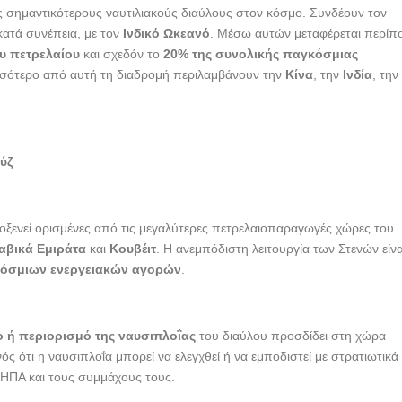
 σημαντικότερους ναυτιλιακούς διαύλους στον κόσμο. Συνδέουν τον
κατά συνέπεια, με τον
Ινδικό Ωκεανό
. Μέσω αυτών μεταφέρεται περίπ
υ πετρελαίου
και σχεδόν το
20% της συνολικής παγκόσμιας
σσότερο από αυτή τη διαδρομή περιλαμβάνουν την
Κίνα
, την
Ινδία
, την
ύζ
οξενεί ορισμένες από τις μεγαλύτερες πετρελαιοπαραγωγές χώρες του
αβικά Εμιράτα
και
Κουβέιτ
. Η ανεμπόδιστη λειτουργία των Στενών είνα
όσμιων ενεργειακών αγορών
.
ο ή περιορισμό της ναυσιπλοΐας
του διαύλου προσδίδει στη χώρα
νός ότι η ναυσιπλοΐα μπορεί να ελεγχθεί ή να εμποδιστεί με στρατιωτικά
ς ΗΠΑ και τους συμμάχους τους.