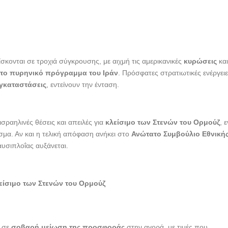
ίσκονται σε τροχιά σύγκρουσης, με αιχμή τις αμερικανικές
κυρώσεις
κα
 το πυρηνικό πρόγραμμα του Ιράν
. Πρόσφατες στρατιωτικές ενέργειε
εγκαταστάσεις
, εντείνουν την ένταση.
ισραηλινές θέσεις και απειλές για
κλείσιμο των Στενών του Ορμούζ
, 
ισμα. Αν και η τελική απόφαση ανήκει στο
Ανώτατο Συμβούλιο Εθνική
υσιπλοΐας αυξάνεται.
είσιμο των Στενών του Ορμούζ
ι σε
σοβαρή μείωση της προσφοράς
στην αγορά, με τιμές που