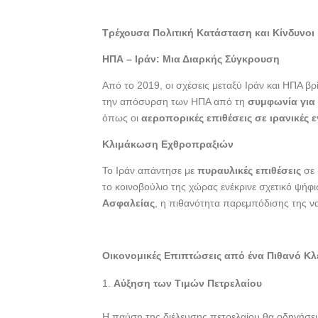
Τρέχουσα Πολιτική Κατάσταση και Κίνδυνοι
ΗΠΑ – Ιράν: Μια Διαρκής Σύγκρουση
Από το 2019, οι σχέσεις μεταξύ Ιράν και ΗΠΑ βρ
την απόσυρση των ΗΠΑ από τη
συμφωνία για
όπως οι
αεροπορικές επιθέσεις σε ιρανικές 
Κλιμάκωση Εχθροπραξιών
Το Ιράν απάντησε με
πυραυλικές επιθέσεις
σε 
το κοινοβούλιο της χώρας ενέκρινε σχετικό ψήφ
Ασφαλείας
, η πιθανότητα παρεμπόδισης της να
Οικονομικές Επιπτώσεις από ένα Πιθανό Κλ
Αύξηση των Τιμών Πετρελαίου
Η παύση της διέλευσης πετρελαίου θα οδηγήσε