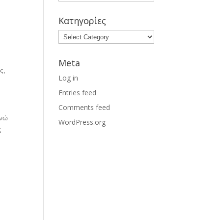
Κατηγορίες
ι
Meta
ς,
Log in
Entries feed
Comments feed
ενώ
WordPress.org
ς