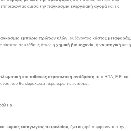
, επηρεάζοντας άμεσα την
παγκόσμια ενεργειακή αγορά
και τις
αγκόσμιο εμπόριο πρώτων υλών
, αυξάνοντας
κόστος μεταφοράς
 αντίκτυπο σε κλάδους όπως η
χημική βιομηχανία
, η
ναυπηγική
και 
ιπλωματική και πιθανώς στρατιωτική αντίδραση
από ΗΠΑ, Ε.Ε. και
γονός που θα κλιμακώσει περαιτέρω τις εντάσεις.
σφάλεια
 και
κύριος εισαγωγέας πετρελαίου
, έχει ισχυρά συμφέροντα στην