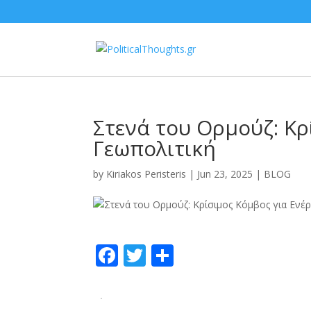
Στενά του Ορμούζ: Κρ
Γεωπολιτική
by
Kiriakos Peristeris
|
Jun 23, 2025
|
BLOG
F
T
S
ac
w
h
e
itt
ar
.